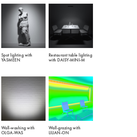
Spot lighting with
Restaurant table lighting
YASMEEN
with DAISY-MINI-M
Wall-washing with
Wall-grazing with
OLGA-WAS
LILIAN-ON