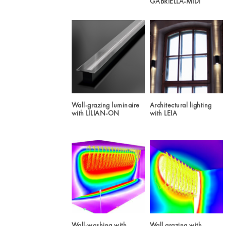
GABRIELLA-MIDI
Wall-grazing luminaire
Architectural lighting
with LILIAN-ON
with LEIA
Wall-washing with
Wall grazing with