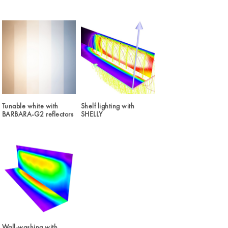
Tunable white with
Shelf lighting with
BARBARA-G2 reflectors
SHELLY
Wall-washing with