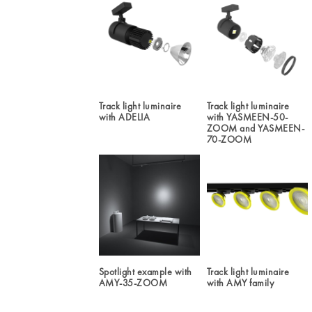
Track light luminaire
Track light luminaire
with ADELIA
with YASMEEN-50-
ZOOM and YASMEEN-
70-ZOOM
Spotlight example with
Track light luminaire
AMY-35-ZOOM
with AMY family