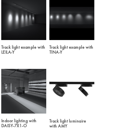
Track light example with
Track light example with
LEILA-Y
TINA-Y
Indoor lighting with
Track light luminaire
DAISY-7X1-O
with AMY