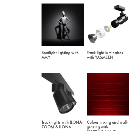
Spotlight lighting with
Track light luminaires
AMY
with YASMEEN
Track lights with ILONA-
Colour mixing and wall-
ZOOM & ILONA
grazing with