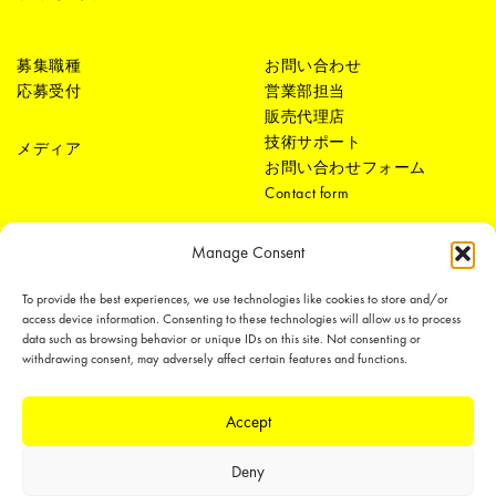
募集職種
お問い合わせ
応募受付
営業部担当
販売代理店
技術サポート
メディア
お問い合わせフォーム
Contact form
Manage Consent
To provide the best experiences, we use technologies like cookies to store and/or
access device information. Consenting to these technologies will allow us to process
data such as browsing behavior or unique IDs on this site. Not consenting or
withdrawing consent, may adversely affect certain features and functions.
LEDiL Group
Accept
Copyright © 2018-2026 LEDiL. All rights reserved. ICP number：
粤ICP备
Deny
19075555号-1