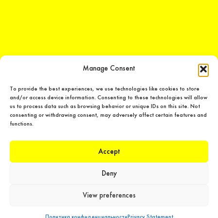
Manage Consent
To provide the best experiences, we use technologies like cookies to store
and/or access device information. Consenting to these technologies will allow
us to process data such as browsing behavior or unique IDs on this site. Not
consenting or withdrawing consent, may adversely affect certain features and
LEDiL Group
functions.
Accept
Copyright © 2018-2026 LEDiL. All rights reserved. ICP number：
粤ICP备
19075555号-1
Deny
We place great importance in protecting our intellectual property rights
and our products with patents, trademarks, design rights or other
View preferences
intellectual property rights, which we defend through active
enforcement.
Политика конфиденциальности
Privacy Statement