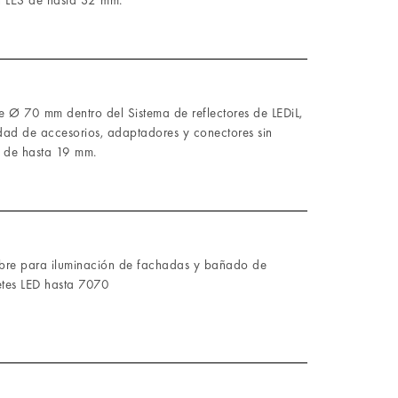
 LES de hasta 32 mm.
e Ø 70 mm dentro del Sistema de reflectores de LEDiL,
dad de accesorios, adaptadores y conectores sin
 de hasta 19 mm.
libre para iluminación de fachadas y bañado de
etes LED hasta 7070