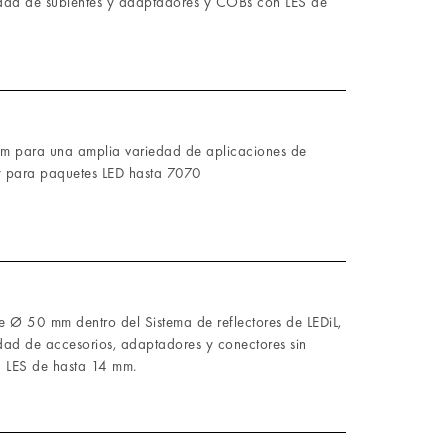
dad de sublentes y adaptadores y COBs con LES de
m para una amplia variedad de aplicaciones de
y para paquetes LED hasta 7070
e Ø 50 mm dentro del Sistema de reflectores de LEDiL,
dad de accesorios, adaptadores y conectores sin
 LES de hasta 14 mm.