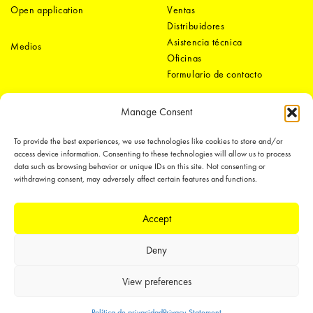
Open application
Ventas
Distribuidores
Asistencia técnica
Medios
Oficinas
Formulario de contacto
Manage Consent
To provide the best experiences, we use technologies like cookies to store and/or
access device information. Consenting to these technologies will allow us to process
data such as browsing behavior or unique IDs on this site. Not consenting or
withdrawing consent, may adversely affect certain features and functions.
LEDiL Group
Accept
Copyright © 2018-2026 LEDiL. All rights reserved. ICP number：
粤ICP备
Deny
19075555号-1
We place great importance in protecting our intellectual property rights and
View preferences
our products with patents, trademarks, design rights or other intellectual
property rights, which we defend through active enforcement.
Política de privacidad
Privacy Statement