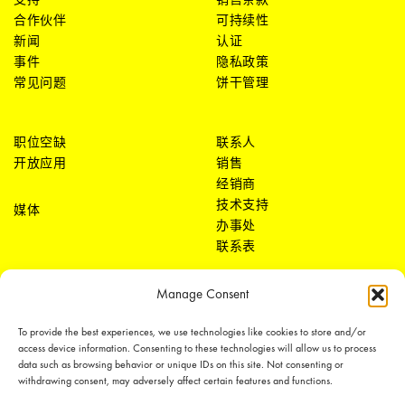
合作伙伴
可持续性
新闻
认证
事件
隐私政策
常见问题
饼干管理
职位空缺
联系人
开放应用
销售
经销商
技术支持
媒体
办事处
联系表
Manage Consent
To provide the best experiences, we use technologies like cookies to store and/or
access device information. Consenting to these technologies will allow us to process
data such as browsing behavior or unique IDs on this site. Not consenting or
withdrawing consent, may adversely affect certain features and functions.
LEDiL Group